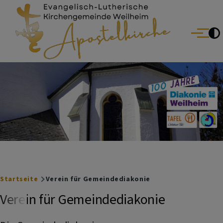
Evang.-Luth. Kirchengemeinde Weilheim
Direkt zum Inhalt
Menü
Breadcrumb
Startseite
Verein für Gemeindediakonie
Verein für Gemeindediakonie