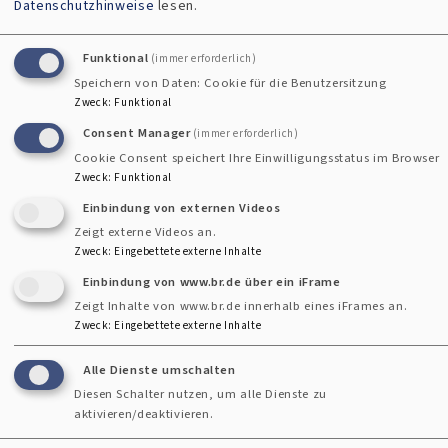
Datenschutzhinweise
lesen.
unterstützen. Auf dem Informationsflyer des
Gemeindediakonievereins finden Sie die Beitrittserklärung,
Funktional
(immer erforderlich)
die sie sich ausdrucken und ausfüllen können:
Mitglied
Speichern von Daten: Cookie für die Benutzersitzung
werden
.
Zweck
:
Funktional
Consent Manager
(immer erforderlich)
Oder unterstützen Sie uns mit einer Spende. So helfen Sie
Cookie Consent speichert Ihre Einwilligungsstatus im Browser
Zweck
:
Funktional
uns, anderen zu helfen.
Einbindung von externen Videos
Zeigt externe Videos an.
Gemeindediakonieverein e.V.
Zweck
:
Eingebettete externe Inhalte
IBAN DE85 7035 1030 0000 0274 25
Einbindung von www.br.de über ein iFrame
BIC BYLADEM1WHM
Zeigt Inhalte von www.br.de innerhalb eines iFrames an.
Zweck
:
Eingebettete externe Inhalte
Alle Dienste umschalten
Diesen Schalter nutzen, um alle Dienste zu
Verborgene Engel
aktivieren/deaktivieren.