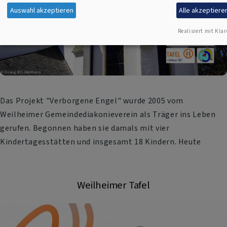
Auswahl akzeptieren
Alle akzeptiere
Realisiert mit Klar
Das Projekt "Verborgene Engel" wurde 2005 vom
Weilheimer Gemeindediakonieverein als Träger ins Leben
gerufen. Begonnen haben sie damals mit vier
Kindertagesstätten und insgesamt 18 Kindern. Heute
Weilheimer Tafel