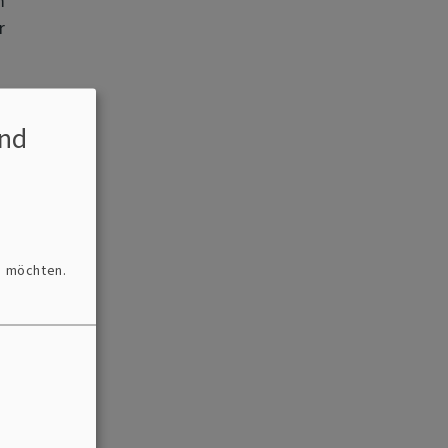
m
r
nd
n
:
n möchten.