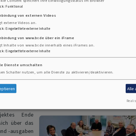
kie Consent speichert Ihre Einwilligungsstatus im Browser
ck
:
Funktional
inbindung von externen Videos
gt externe Videos an.
ck
:
Eingebettete externe Inhalte
ilheimer Menschen 
nbindung von www.br.de über ein iFrame
gt Inhalte von www.br.de innerhalb eines iFrames an.
ck
:
Eingebettete externe Inhalte
lle Dienste umschalten
sen Schalter nutzen, um alle Dienste zu aktivieren/deaktivieren.
eptieren
Alle
Realis
jektes Ende
ich über das
und -ausgaben