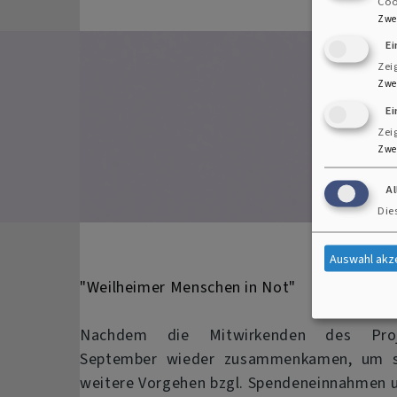
Coo
Zwe
E
Zei
Zwe
We
Ei
Zei
Zwe
A
Die
Auswahl akz
"Weilheimer Menschen in Not"
Nachdem die Mitwirkenden des Pro
September wieder zusammenkamen, um s
weitere Vorgehen bzgl. Spendeneinnahmen 