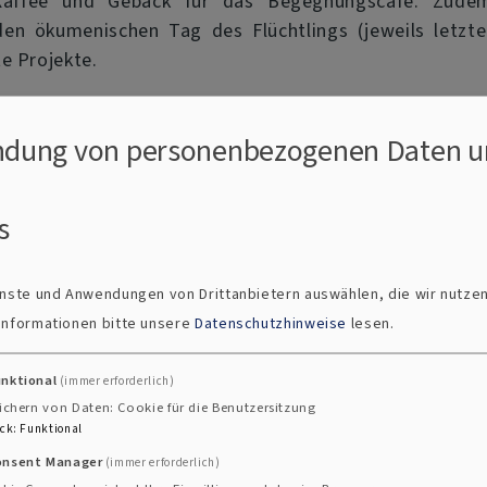
, Kaffee und Gebäck für das Begegnungscafé. Zude
en ökumenischen Tag des Flüchtlings (jeweils letzte
e Projekte.
itet von Gudrun Grill und Ingeborg Bias-Putzier.
dung von personenbezogenen Daten u
t derer, die sich für die noch fremden Mensche
leiben und wählen Sie im Spendentool rechts
s
us. Herzlichen Dank!
ienste und Anwendungen von Drittanbietern auswählen, die wir nutze
 Informationen bitte unsere
Datenschutzhinweise
lesen.
unktional
(immer erforderlich)
ichern von Daten: Cookie für die Benutzersitzung
ck
:
Funktional
onsent Manager
(immer erforderlich)