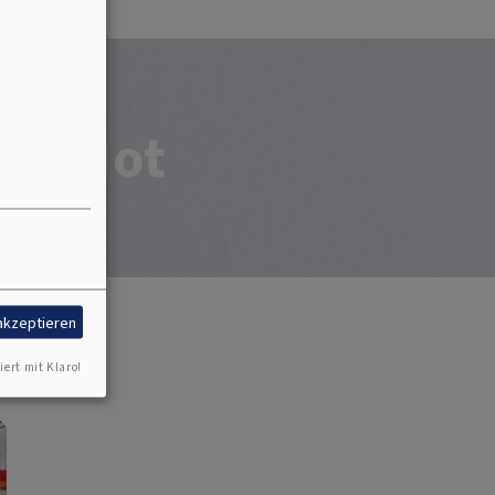
in Not
 akzeptieren
iert mit Klaro!