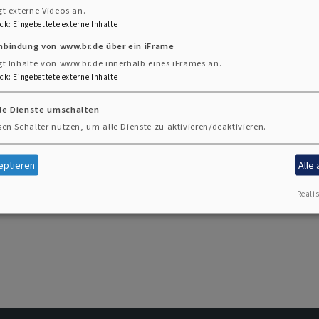
t guten Wünschen zugesandt. Danach erhalten Sie von u
gt externe Videos an.
ck
:
Eingebettete externe Inhalte
nbindung von www.br.de über ein iFrame
gt Inhalte von www.br.de innerhalb eines iFrames an.
emeinsame
Segens- und Erinnerungsfeier
begangen werd
ck
:
Eingebettete externe Inhalte
lle Dienste umschalten
sen Schalter nutzen, um alle Dienste zu aktivieren/deaktivieren.
eptieren
Alle
Realis