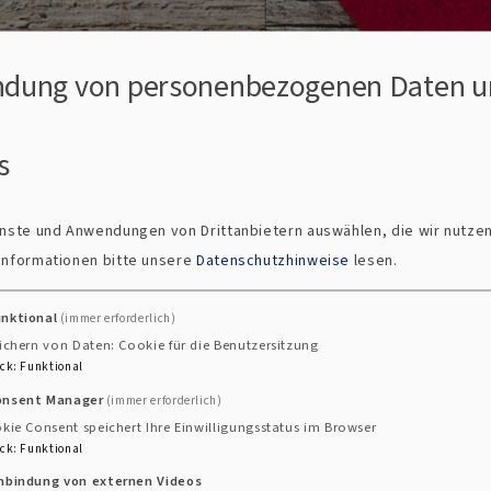
dung von personenbezogenen Daten u
s
ienste und Anwendungen von Drittanbietern auswählen, die wir nutze
 Informationen bitte unsere
Datenschutzhinweise
lesen.
unktional
(immer erforderlich)
ichern von Daten: Cookie für die Benutzersitzung
hejubiläum
ck
:
Funktional
onsent Manager
(immer erforderlich)
kie Consent speichert Ihre Einwilligungsstatus im Browser
ck
:
Funktional
al herausfordernd sein können und es bis zur Silberho
inbindung von externen Videos