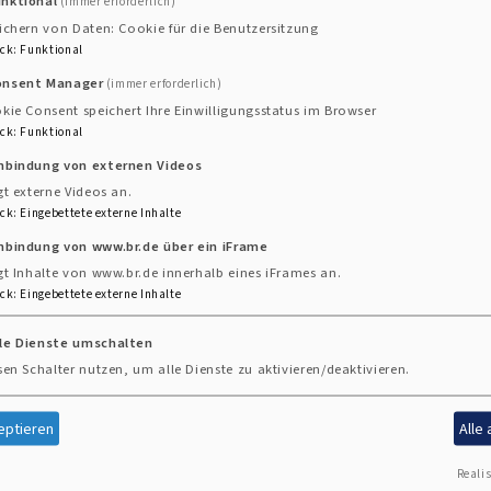
unktional
(immer erforderlich)
uhglockenorgel nach Schleching
ichern von Daten: Cookie für die Benutzersitzung
ck
:
Funktional
and der Freunde der Kirchenmusik lädt zu einem gan
onsent Manager
(immer erforderlich)
kie Consent speichert Ihre Einwilligungsstatus im Browser
ck
:
Funktional
inbindung von externen Videos
gt externe Videos an.
ck
:
Eingebettete externe Inhalte
nbindung von www.br.de über ein iFrame
gt Inhalte von www.br.de innerhalb eines iFrames an.
ck
:
Eingebettete externe Inhalte
lle Dienste umschalten
sen Schalter nutzen, um alle Dienste zu aktivieren/deaktivieren.
eptieren
Alle
h eine Vielzahl an musikalischen Angeboten. Gundu
Realis
rche, für die Organistendienste und Gestaltung der G