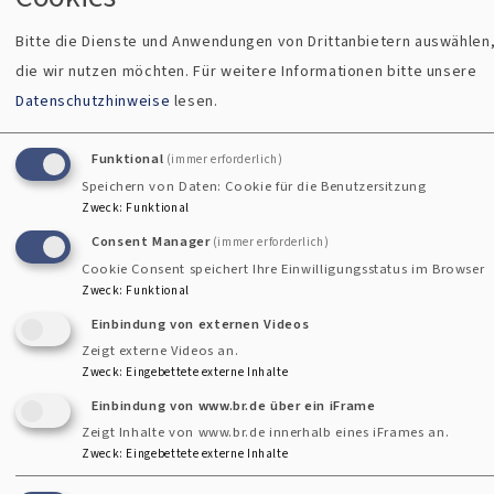
verantwortlich für den Chor der Apostelkirche,
Bitte die Dienste und Anwendungen von Drittanbietern auswählen
Posaunenchor der Apostelkirche, für die Organistendienste
die wir nutzen möchten.
Für weitere Informationen bitte unsere
und Gestaltung der Gottesdienste sowie für den Spatzen-,
Datenschutzhinweise
lesen.
den Kinder- und Jugendchor. Ebenso liegt die Ausgestaltung
und Organisation der Konzerte und Abendmusiken in ihrer
Funktional
(immer erforderlich)
Verantwortung.
Speichern von Daten: Cookie für die Benutzersitzung
Zweck
:
Funktional
Als Dekanatskantorin ist sie zuständig für die Regionen
Consent Manager
(immer erforderlich)
Mitte/Nord/West des Dekanats Weilheim.
Cookie Consent speichert Ihre Einwilligungsstatus im Browser
Zweck
:
Funktional
Einbindung von externen Videos
Zeigt externe Videos an.
Zweck
:
Eingebettete externe Inhalte
#Orgel
Einbindung von www.br.de über ein iFrame
Zeigt Inhalte von www.br.de innerhalb eines iFrames an.
Zweck
:
Eingebettete externe Inhalte