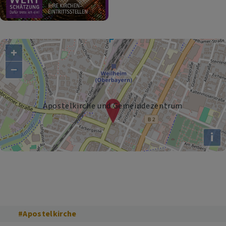
+
−
Apostelkirche und Gemeindezentrum
i
#Apostelkirche