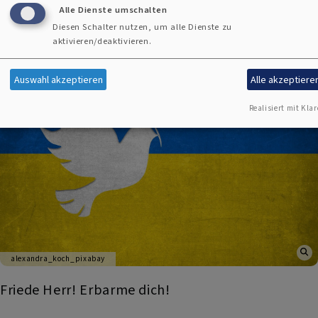
14
15
16
17
18
19
Weiter >
Ende »
Seite
Seite
Seite
Seite
Aktuelle Seite
Seite
Nächste Seite
Last 
Alle Dienste umschalten
Diesen Schalter nutzen, um alle Dienste zu
aktivieren/deaktivieren.
Auswahl akzeptieren
Alle akzeptiere
Realisiert mit Klar
alexandra_koch_pixabay
Friede Herr! Erbarme dich!