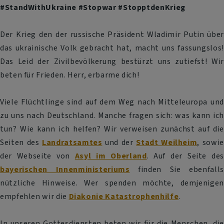
#StandWithUkraine #Stopwar #StopptdenKrieg
Der Krieg den der russische Präsident Wladimir Putin über
das ukrainische Volk gebracht hat, macht uns fassungslos!
Das Leid der Zivilbevölkerung bestürzt uns zutiefst! Wir
beten für Frieden. Herr, erbarme dich!
Viele Flüchtlinge sind auf dem Weg nach Mitteleuropa und
zu uns nach Deutschland. Manche fragen sich: was kann ich
tun? Wie kann ich helfen? Wir verweisen zunächst auf die
Seiten des
Landratsamtes
und der
Stadt Weilheim
, sowie
der Webseite von
Asyl im Oberland
. Auf der Seite des
bayerischen Innenministeriums
finden Sie ebenfalls
nützliche Hinweise. Wer spenden möchte, demjenigen
empfehlen wir die
Diakonie Katastrophenhilfe
.
In unseren Gottesdiensten beten wir für die Menschen, die