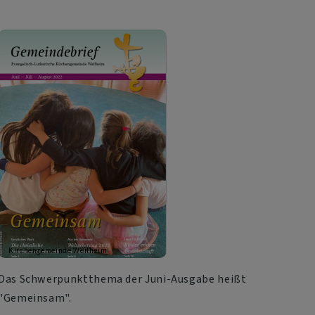
Kirchengemeinde Weilheim
Das Schwerpunktthema der Juni-Ausgabe heißt
"Gemeinsam".