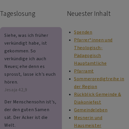
Tageslosung
Neuester Inhalt
Spenden
Siehe, was ich früher
Pfarrer*innen und
verkündigt habe, ist
Theologisch-
gekommen. So
Pädagogisch
verkündige ich auch
Hauptamtliche
Neues; ehe denn es
Pfarramt
sprosst, lasse ich's euch
Sommerpredigtreihe in
hören.
der Region
Jesaja 42,9
Rückblick Gemeinde &
Der Menschensohn ist's,
Diakoniefest
der den guten Samen
Gemeindeleben
sät. Der Acker ist die
Mesnerin und
Welt.
Hausmeister