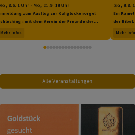
o, 8.6. 1 Uhr - Mo, 21.9. 19 Uhr
So, 9.8. 
nmeldung zum Ausflug zur Kuhglockenorgel
Ein Kamel
chleching : mit dem Verein der Freunde der
der Bibel.
Kirchenmusik an der Apostelkirche
Sommerpre
Mehr Infos
Mehr Inf
Alle Veranstaltungen