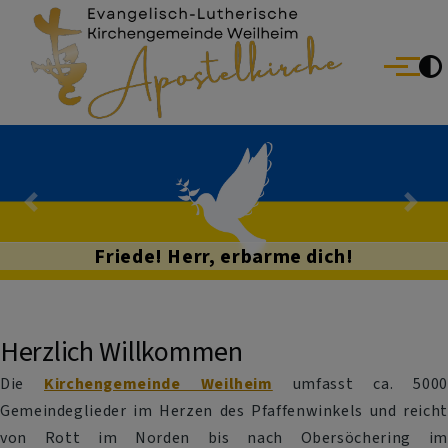
Evang.-Luth. Kirchengemeinde Weilheim
Direkt zum Inhalt
Menü
Previous
Nex
Friede! Herr, erbarme dich!
Herzlich Willkommen
Die
Kirchengemeinde Weilheim
umfasst ca. 5000
Gemeindeglieder im Herzen des Pfaffenwinkels und reicht
von Rott im Norden bis nach Obersöchering im