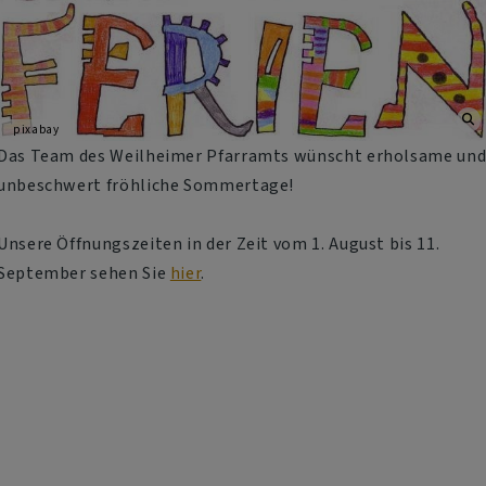
pixabay
Das Team des Weilheimer Pfarramts wünscht erholsame un
unbeschwert fröhliche Sommertage!
Unsere Öffnungszeiten in der Zeit vom 1. August bis 11.
September sehen Sie
hier
.