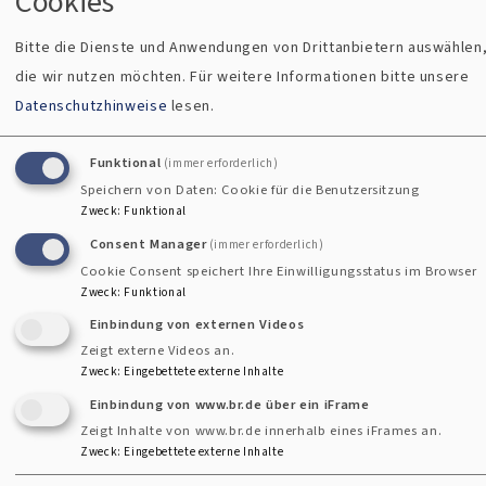
Cookies
Gottes offene Tür für mich, für dich, für alle
Menschen. Manch einer fragt sich vielleicht:
Bitte die Dienste und Anwendungen von Drittanbietern auswählen
Warum sollte mich das vom Sessel locken? Das
die wir nutzen möchten.
Für weitere Informationen bitte unsere
hat doch eh keine Auswirkung...
Datenschutzhinweise
lesen.
Dann lade ich Sie ein, dieser
Funktional
(immer erforderlich)
entgegengestreckten Hand, dieser offenen Türe
Speichern von Daten: Cookie für die Benutzersitzung
mal zu folgen und es auszuprobieren.
Zweck
:
Funktional
Consent Manager
(immer erforderlich)
über
Weiterlesen
Cookie Consent speichert Ihre Einwilligungsstatus im Browser
Zweck
:
Funktional
Jahreslosung
Einbindung von externen Videos
für
Zeigt externe Videos an.
Zweck
:
Eingebettete externe Inhalte
das
Einbindung von www.br.de über ein iFrame
Jahr
Zeigt Inhalte von www.br.de innerhalb eines iFrames an.
« Anfang
‹ vorherige Seite
…
11
12
13
First page
Vorherige Seite
Seite
Seite
Seite
eitennummerierung
2022
Zweck
:
Eingebettete externe Inhalte