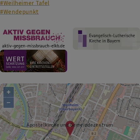
#Weilheimer Tafel
#Wendepunkt
+
−
Apostelkirche und Gemeindezentrum