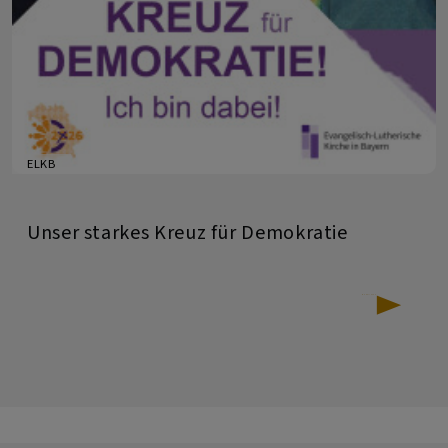
ELKB
Unser starkes Kreuz für Demokratie
über
Weiterlesen
Unser
starkes
Kreuz
für