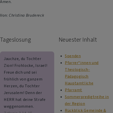
Amen.
Von:
Christina Brudereck
Tageslosung
Neuester Inhalt
Spenden
Jauchze, du Tochter
Pfarrer*innen und
Zion! Frohlocke, Israel!
Theologisch-
Freue dich und sei
Pädagogisch
fröhlich von ganzem
Hauptamtliche
Herzen, du Tochter
Pfarramt
Jerusalem! Denn der
Sommerpredigtreihe in
HERR hat deine Strafe
der Region
weggenommen.
Rückblick Gemeinde &