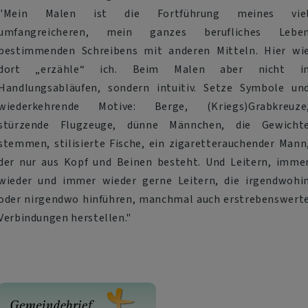
"Mein Malen ist die Fortführung meines vie
umfangreicheren, mein ganzes berufliches Lebe
bestimmenden Schreibens mit anderen Mitteln. Hier wi
dort „erzähle“ ich. Beim Malen aber nicht i
Handlungsabläufen, sondern intuitiv. Setze Symbole un
wiederkehrende Motive: Berge, (Kriegs)Grabkreuze
stürzende Flugzeuge, dünne Männchen, die Gewicht
stemmen, stilisierte Fische, ein zigaretterauchender Mann
der nur aus Kopf und Beinen besteht. Und Leitern, imme
wieder und immer wieder gerne Leitern, die irgendwohi
oder nirgendwo hinführen, manchmal auch erstrebenswert
Verbindungen herstellen."