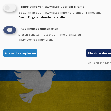
Einbindung von www.br.de über ein iFrame
Zeigt Inhalte von www.br.de innerhalb eines iFrames an.
« Anfang
‹ vorherige Seite
1
2
3
4
5
Zweck
:
Eingebettete externe Inhalte
First page
Vorherige Seite
Seite
Seite
Aktuelle Sei
Seite
S
eitennummerierung
6
7
8
9
…
Weiter >
Ende »
Alle Dienste umschalten
Seite
Seite
Seite
Seite
Nächste Seite
Last page
Diesen Schalter nutzen, um alle Dienste zu
aktivieren/deaktivieren.
Auswahl akzeptieren
Alle akzeptiere
Realisiert mit Klar