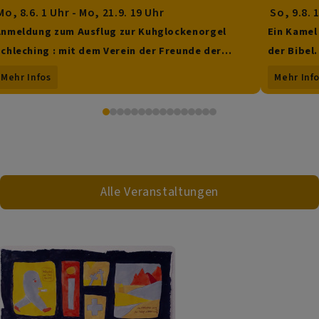
o, 8.6. 1 Uhr - Mo, 21.9. 19 Uhr
So, 9.8. 
nmeldung zum Ausflug zur Kuhglockenorgel
Ein Kamel
chleching : mit dem Verein der Freunde der
der Bibel.
Kirchenmusik an der Apostelkirche
Sommerpre
Mehr Infos
Mehr Inf
Alle Veranstaltungen