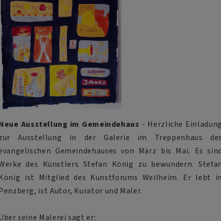
Stefan König
Neue Ausstellung im Gemeindehaus
- Herzliche Einladun
zur Ausstellung in der Galerie im Treppenhaus de
evangelischen Gemeindehauses von März bis Mai. Es sin
Werke des Künstlers Stefan König zu bewundern. Stefa
König ist Mitglied des Kunstforums Weilheim. Er lebt i
Penzberg, ist Autor, Kurator und Maler.
Über seine Malerei sagt er: