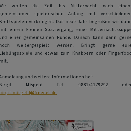
Wir wollen die Zeit bis Mitternacht nach eine
gemeinsamen spielerischen Anfang mit verschiedene
Brettspielen verbringen. Das neue Jahr begrüßen wir dan
mit einem kleinen Spaziergang, einer Mitternachtssupp
und einer gemeinsamen Runde. Danach kann dann gern
noch weitergespielt werden. Bringt gerne eur
Lieblingsspiele und etwas zum Knabbern oder Fingerfoo
mit.
Anmeldung und weitere Informationen bei:
Birgit Misgeld Tel: 0881/4179292 ode
birgit.misgeld@freenet.de