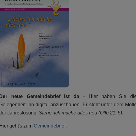
Evang. KG Weilheim
Der neue Gemeindebrief ist da -
Hier haben Sie di
Gelegenheit ihn digital anzuschauen. Er steht unter dem Mott
der Jahreslosung:
Siehe, ich mache alles neu (Offb 21, 5).
Hier geht's zum
Gemeindebrief
.