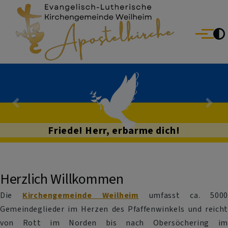
Evang.-Luth. Kirchengemeinde Weilheim
Direkt zum Inhalt
Menü
Previous
Nex
Friede! Herr, erbarme dich!
Herzlich Willkommen
Die
Kirchengemeinde Weilheim
umfasst ca. 5000
Gemeindeglieder im Herzen des Pfaffenwinkels und reicht
von Rott im Norden bis nach Obersöchering im