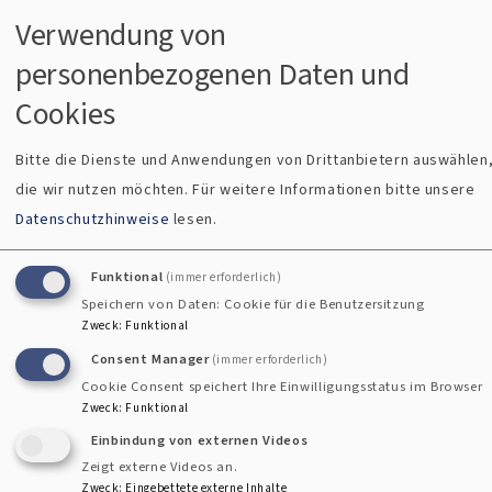
Verwendung von
personenbezogenen Daten und
Cookies
Bitte die Dienste und Anwendungen von Drittanbietern auswählen
die wir nutzen möchten.
Für weitere Informationen bitte unsere
Evang. KG Weiheim
Datenschutzhinweise
lesen.
In eigener Sache -
Das Pfarrbüro hat vom 24. Dezembe
2025 bis 06. Januar 2026 geschlossen. Wir sind ab dem 07
Funktional
(immer erforderlich)
Januar 2026 gerne wieder für Sie da! In dringende
Speichern von Daten: Cookie für die Benutzersitzung
Zweck
:
Funktional
seelsorglichen Fällen ist für Sie erreichbar: Pfarrerin Sabin
Consent Manager
(immer erforderlich)
Nagel, Tel. 40049.
Cookie Consent speichert Ihre Einwilligungsstatus im Browser
Zweck
:
Funktional
Frohe Weihnachten und ein gutes Neues Jahr, wünscht Ih
Einbindung von externen Videos
Team vom Pfarrbüro!
Zeigt externe Videos an.
Zweck
:
Eingebettete externe Inhalte